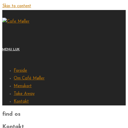
Skip to content
MENU
LUK
Forside
Om Café Møller
Menukort
Take Away
Kontakt
find os
Kontakt