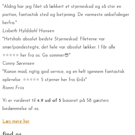
"Aldrig har jeg fået så lækkert et stjerneskud og så stor en
portion, fantastisk sted og betjening. De varmeste anbefalinger
herfra."
Lisbeth Hylddahl Hansen
"Hirtshals absolut bedste Stjerneskud. Fileterne var
smør/pandestegte, det hele var absolut lækker. I får alle
⭐⭐⭐⭐⭐ her fra os. Go sommer😎"​
Conny Sørensen
"Kanon mad, rigtig god service, og en helt igennem fantastisk
oplevelse. ⭐️⭐️⭐️⭐️⭐️ 5 stjerner her fra 👍👍"​
Ronni Friis
Vi er vurderet til
4.9 ud af 5
baseret på 58 gæsters
bedømmelse af os.
Læs mere her
find os