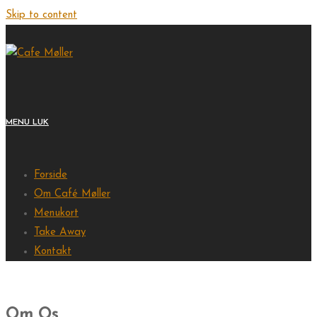
Skip to content
MENU
LUK
Forside
Om Café Møller
Menukort
Take Away
Kontakt
Om Os