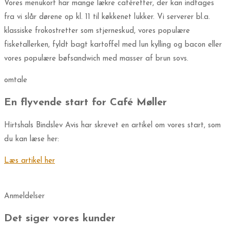
Vores menukort har mange lækre caféretter, der kan indtages
fra vi slår dørene op kl. 11 til køkkenet lukker. Vi serverer bl.a.
klassiske frokostretter som stjerneskud, vores populære
fisketallerken, fyldt bagt kartoffel med lun kylling og bacon eller
vores populære bøfsandwich med masser af brun sovs.
omtale
En flyvende start for Café Møller
Hirtshals Bindslev Avis har skrevet en artikel om vores start, som
du kan læse her:
Læs artikel her
Anmeldelser
Det siger vores kunder